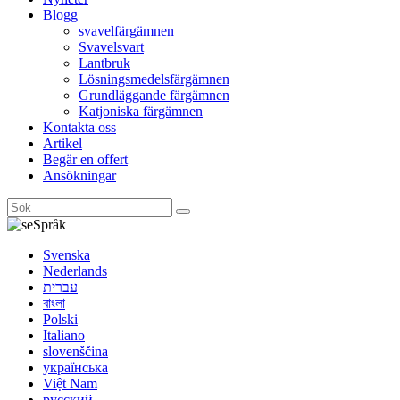
Blogg
svavelfärgämnen
Svavelsvart
Lantbruk
Lösningsmedelsfärgämnen
Grundläggande färgämnen
Katjoniska färgämnen
Kontakta oss
Artikel
Begär en offert
Ansökningar
Språk
Svenska
Nederlands
עברית
বাংলা
Polski
Italiano
slovenščina
українська
Việt Nam
русский