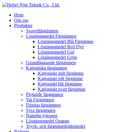
Hem
Om oss
Produkter
Svavelfärgämnen
Lösningsmedel Färgämnen
Lösningsmedel Blå Färgämne
Lösningsmedel Red Dye
Lösningsmedel Gul
Lösningsmedel Grön
Grundläggande färgämnen
Katjoniska färgämnen
Katjoniskt gult färgämne
Katjoniskt rött färgämne
Katjoniskt blå färgämne
Katjoniskt svart färgämne
Flytande färgämnen
Vat Färgämnen
Direkta färgämnen
Syra färgämnen
Naturlig lykopen
Lösningsmedel Orange
Tryck- och färgningshjälpmedel
Nyheter