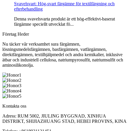
Svavelsvart: Hög-svart färgämne för textilfärgning och
efterbehandling
Denna svavelsvarta produkt är ett hög-effektivt-baserat
färgämne speciellt utvecklat fö...
Företag Heder
Nu täcker vår verksamhet sura färgämnen,
lösningsmedelsfärgämnen, basfärgämnen, vatfärgämnen,
direktfärgämnen, textilhjälpmedel och andra kemikalier, inklusive
ätbar och industriell cellulosa, natriumpyrosulfit, natriumsulfit och
aminosilikonolja.
Kontakta oss
Adress: RUM 5002, JIULING BYGGNAD, XINHUA
DISTRIKT, SHIJIAZHUANG STAD, HEBEI PROVINS, KINA