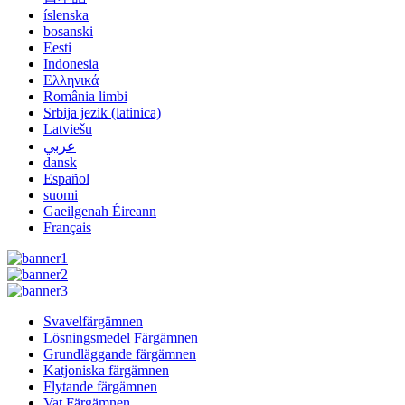
íslenska
bosanski
Eesti
Indonesia
Ελληνικά
România limbi
Srbija jezik (latinica)
Latviešu
عربي
dansk
Español
suomi
Gaeilgenah Éireann
Français
Svavelfärgämnen
Lösningsmedel Färgämnen
Grundläggande färgämnen
Katjoniska färgämnen
Flytande färgämnen
Vat Färgämnen