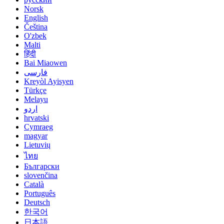
Norsk
English
Čeština
O'zbek
Malti
हिंदी
Bai Miaowen
فارسی
Kreyòl Ayisyen
Türkçe
Melayu
اردو
hrvatski
Cymraeg
magyar
Lietuvių
ไทย
Български
slovenčina
Català
Português
Deutsch
한국어
日本語