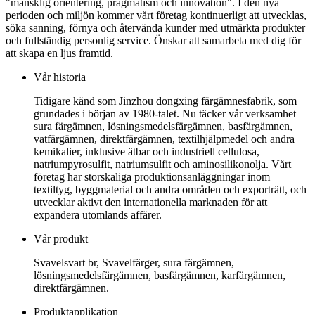
"mänsklig orientering, pragmatism och innovation". I den nya
perioden och miljön kommer vårt företag kontinuerligt att utvecklas,
söka sanning, förnya och återvända kunder med utmärkta produkter
och fullständig personlig service. Önskar att samarbeta med dig för
att skapa en ljus framtid.
Vår historia
Tidigare känd som Jinzhou dongxing färgämnesfabrik, som
grundades i början av 1980-talet. Nu täcker vår verksamhet
sura färgämnen, lösningsmedelsfärgämnen, basfärgämnen,
vatfärgämnen, direktfärgämnen, textilhjälpmedel och andra
kemikalier, inklusive ätbar och industriell cellulosa,
natriumpyrosulfit, natriumsulfit och aminosilikonolja. Vårt
företag har storskaliga produktionsanläggningar inom
textiltyg, byggmaterial och andra områden och exporträtt, och
utvecklar aktivt den internationella marknaden för att
expandera utomlands affärer.
Vår produkt
Svavelsvart br, Svavelfärger, sura färgämnen,
lösningsmedelsfärgämnen, basfärgämnen, karfärgämnen,
direktfärgämnen.
Produktapplikation