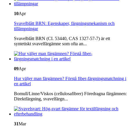
10
Apr
Svavelblått BRN: Egenskaper, färgningsmekanism och
tillämpningar
Svavelblått BRN (CI. 53440, CAS 1327-57-7) är ett
syntetiskt svavelfärgämne som ofta an...
09
Apr
Hur väljer man färgämnen? Förstå fiber-färgningsmatchning i
en artikel
Bomull/Linne/Viskos (cellulosafibrer) Föredragna färgämnen:
Direktfärgning, svavelfärgn...
31
Mar